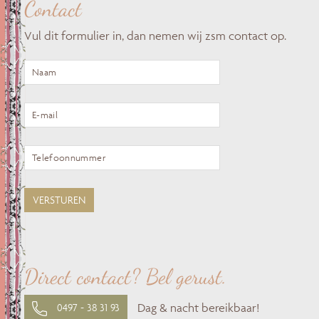
Contact
Vul dit formulier in, dan nemen wij zsm contact op.
Direct contact? Bel gerust.
Dag & nacht bereikbaar!
0497 - 38 31 93