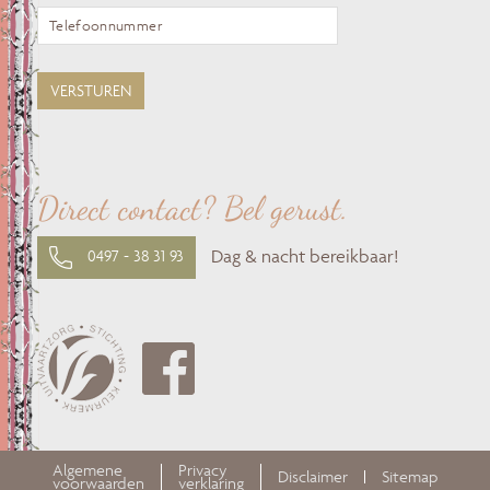
Direct contact? Bel gerust.
Dag & nacht bereikbaar!
0497 - 38 31 93
Algemene
Privacy
Disclaimer
Sitemap
voorwaarden
verklaring