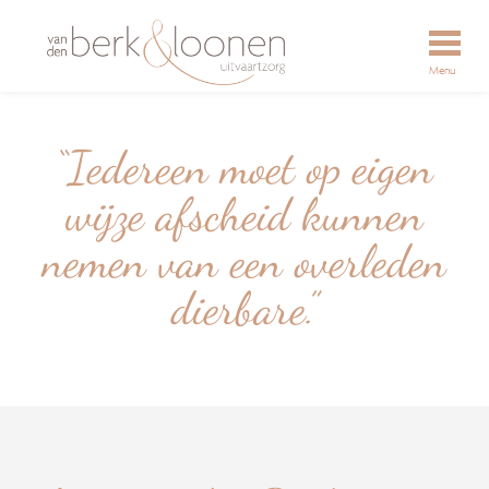
Menu
“Iedereen moet op eigen
wijze afscheid kunnen
nemen van een overleden
dierbare.”