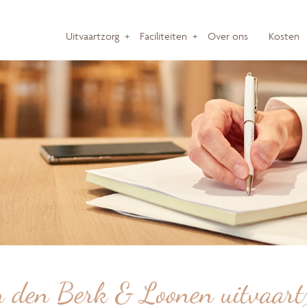
Uitvaartzorg
+
Faciliteiten
+
Over ons
Kosten
 den Berk & Loonen uitvaart