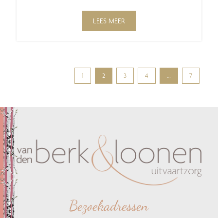
LEES MEER
1
2
3
4
…
7
Bezoekadressen