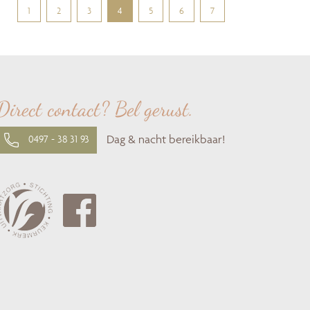
1
2
3
4
5
6
7
Direct contact? Bel gerust.
Dag & nacht bereikbaar!
0497 - 38 31 93