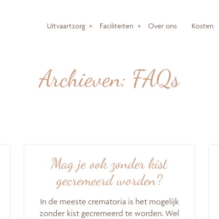
Uitvaartzorg
+
Faciliteiten
+
Over ons
Kosten
Archieven:
FAQs
Mag je ook zonder kist
gecremeerd worden?
In de meeste crematoria is het mogelijk
zonder kist gecremeerd te worden. Wel